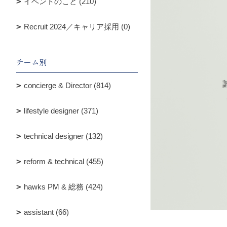
イベントのこと (210)
Recruit 2024／キャリア採用 (0)
チーム別
concierge & Director (814)
lifestyle designer (371)
technical designer (132)
reform & technical (455)
hawks PM & 総務 (424)
assistant (66)