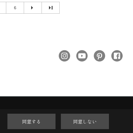
6
同意する
同意しない