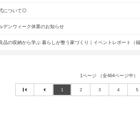
式について◎
ルデンウィーク休業のお知らせ
良品の収納から学ぶ 暮らしが整う家づくり｜イベントレポート（
1ページ （全464ページ中）
1
2
3
4
5