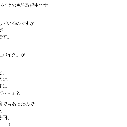
バイクの免許取得中です！
しているのですが、
が
です。
社バイク」が
と、
めに、
ずに
ば～～」と
席でもあったので
と
今回、
た！！！