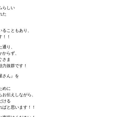
ムらしい
れた
いることもあり、
す！！
た通り、
かからず、
ぐさま
動力抜群です！
屋さん』を
ために
もお伝えしながら、
だける
ればと思います！！