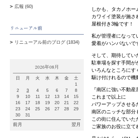
広報 (60)
しかも、タカノホー
カワイイ塗装が施さ
屋根付き3輪です！
リニューアル前
私が管理者になって
リニューアル前のブログ (1834)
愛着がハンパないで
そして、期待してい
駐車場を探す手間が
2026年08月
いろんなところにす
駆け付けれるので機
日
月
火
水
木
金
土
1
『南区に強い不動産
2
3
4
5
6
7
8
9
10
11
12
13
14
15
これまで以上に
16
17
18
19
20
21
22
パワーアップさせる
23
24
25
26
27
28
29
南区のニッチな部分
30
31
この街に住んでいた
前月
翌月
ご家族のお役に立て