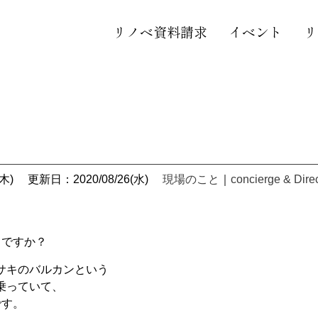
リノベ資料請求
イベント
リ
木)
更新日：2020/08/26(水)
現場のこと
｜
concierge & Dire
きですか？
サキのバルカンという
乗っていて、
です。