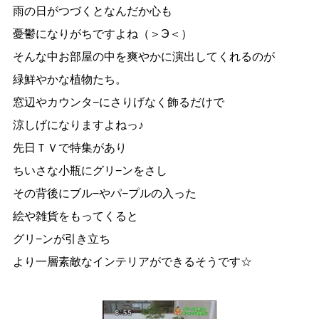
雨の日がつづくとなんだか心も
憂鬱になりがちですよね（＞Э＜）
そんな中お部屋の中を爽やかに演出してくれるのが
緑鮮やかな植物たち。
窓辺やカウンタ−にさりげなく飾るだけで
涼しげになりますよねっ♪
先日ＴＶで特集があり
ちいさな小瓶にグリ−ンをさし
その背後にブル−やパ−プルの入った
絵や雑貨をもってくると
グリ−ンが引き立ち
より一層素敵なインテリアができるそうです☆