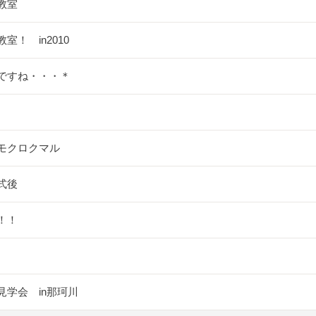
教室
室！ in2010
ですね・・・＊
モクロクマル
式後
！！
見学会 in那珂川