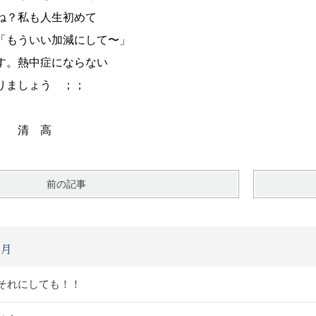
ね？私も人生初めて
「もういい加減にして〜」
す。熱中症にならない
ばりましょう ；；
高
前の記事
8月
れにしても！！