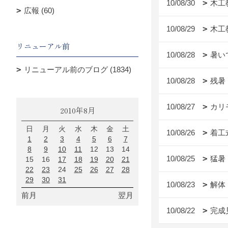
10/08/30
木工
広報 (60)
10/08/29
木工教
リニューアル前
10/08/28
暑い
リニューアル前のブログ (1834)
10/08/28
残暑
10/08/27
カリ
2010年8月
日
月
火
水
木
金
土
10/08/26
着工
1
2
3
4
5
6
7
8
9
10
11
12
13
14
10/08/25
猛暑
15
16
17
18
19
20
21
22
23
24
25
26
27
28
29
30
31
10/08/23
解体
前月
翌月
10/08/22
完成