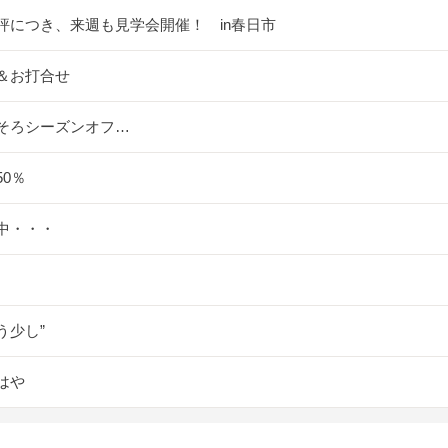
評につき、来週も見学会開催！ in春日市
＆お打合せ
そろシーズンオフ…
50％
中・・・
少し”
はや