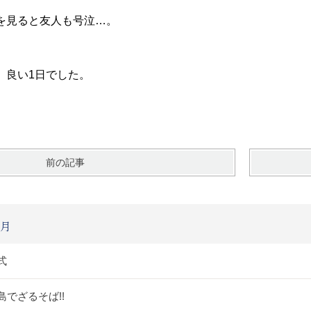
を見ると友人も号泣…。
、良い1日でした。
前の記事
3月
式
島でざるそば!!