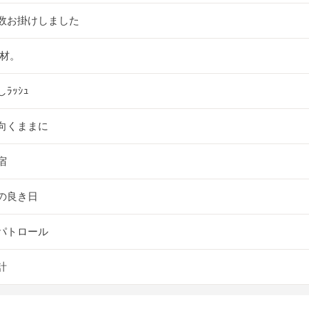
数お掛けしました
取材。
ﾗｯｼｭ
向くままに
宿
の良き日
パトロール
計