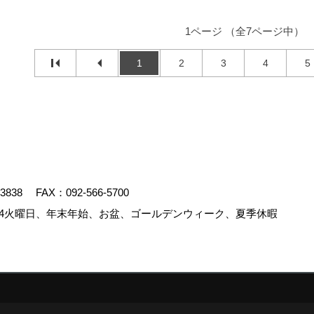
1ページ （全7ページ中）
1
2
3
4
5
-3838
FAX：092-566-5700
4火曜日、年末年始、お盆、ゴールデンウィーク、夏季休暇
.