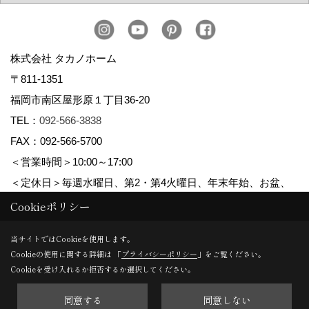
株式会社 タカノホーム
〒811-1351
福岡市南区屋形原１丁目36-20
TEL：
092-566-3838
FAX：092-566-5700
＜営業時間＞10:00～17:00
＜定休日＞毎週水曜日、第2・第4火曜日、年末年始、お盆、
ゴールデンウィーク、夏季休暇
Cookieポリシー
当サイトではCookieを使用します。
Cookieの使用に関する詳細は 「
プライバシーポリシー
」をご覧ください。
Copyright (c) TAKANO CONSTRUCTION CO.,LTD. All Rights Reserved.
Cookieを受け入れるか拒否するか選択してください。
同意する
同意しない