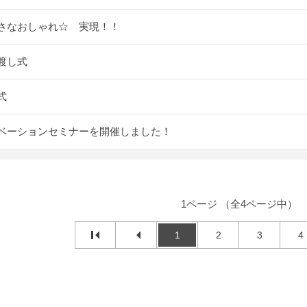
さなおしゃれ☆ 実現！！
渡し式
式
ベーションセミナーを開催しました！
1ページ （全4ページ中）
1
2
3
4