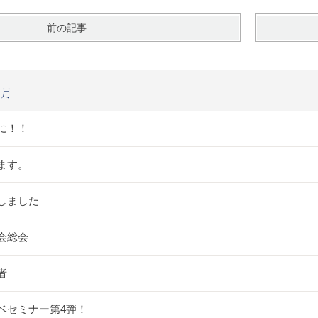
前の記事
6月
に！！
ます。
しました
会総会
者
ベセミナー第4弾！