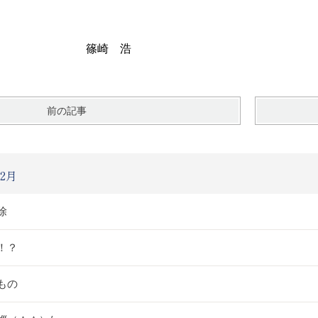
崎 浩
前の記事
2月
除
！？
もの