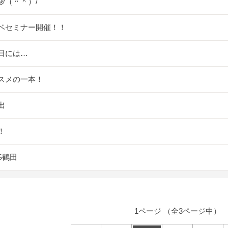
拶（＾＾）/
ベセミナー開催！！
日には…
スメの一本！
出
！
S鶴田
1ページ （全3ページ中）