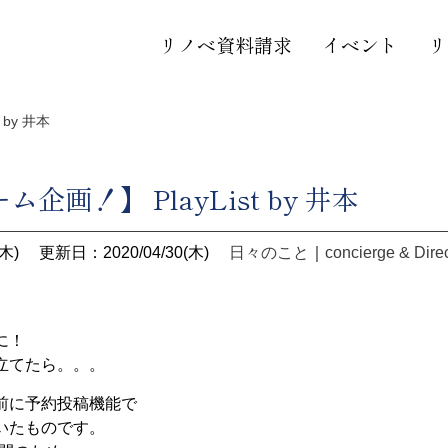
リノベ資料請求
イベント
リ
 by 井本
企画！】 PlayList by 井本
木)
更新日：2020/04/30(木)
日々のこと
｜
concierge & Dire
に！
立てたら。。。
前に予約投稿機能で
いたものです。