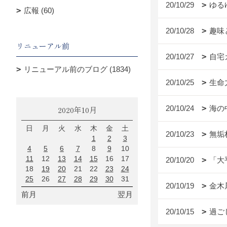
20/10/29
ゆる
広報 (60)
20/10/28
趣味
リニューアル前
20/10/27
自宅
リニューアル前のブログ (1834)
20/10/25
生命
20/10/24
海の
2020年10月
日
月
火
水
木
金
土
20/10/23
無垢
1
2
3
4
5
6
7
8
9
10
11
12
13
14
15
16
17
20/10/20
「大
18
19
20
21
22
23
24
25
26
27
28
29
30
31
20/10/19
金木
前月
翌月
20/10/15
過ごし