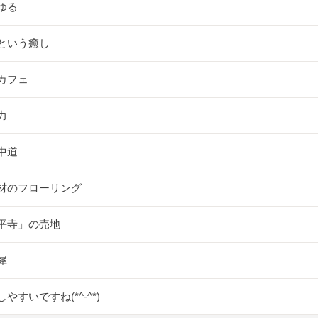
ゆる
という癒し
カフェ
力
中道
材のフローリング
平寺」の売地
犀
やすいですね(*^-^*)