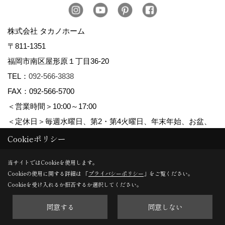
株式会社 タカノホーム
〒811-1351
福岡市南区屋形原１丁目36-20
TEL：
092-566-3838
FAX：092-566-5700
＜営業時間＞10:00～17:00
＜定休日＞毎週水曜日、第2・第4火曜日、年末年始、お盆、
ゴールデンウィーク、夏季休暇
Cookieポリシー
当サイトではCookieを使用します。
Cookieの使用に関する詳細は 「
プライバシーポリシー
」をご覧ください。
Copyright (c) TAKANO CONSTRUCTION CO.,LTD. All Rights Reserved.
Cookieを受け入れるか拒否するか選択してください。
同意する
同意しない