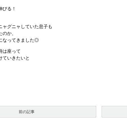
伸びる！
ニャグニャしていた息子も
たのか、
になってきました◎
時は座って
けていきたいと
前の記事