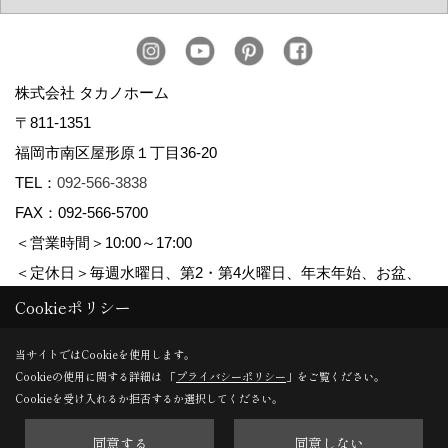
株式会社 タカノホーム
〒811-1351
福岡市南区屋形原１丁目36-20
TEL：
092-566-3838
FAX：092-566-5700
＜営業時間＞10:00～17:00
＜定休日＞毎週水曜日、第2・第4火曜日、年末年始、お盆、
ゴールデンウィーク、夏季休暇
Cookieポリシー
当サイトではCookieを使用します。
Cookieの使用に関する詳細は 「
プライバシーポリシー
」をご覧ください。
Copyright (c) TAKANO CONSTRUCTION CO.,LTD. All Rights Reserved.
Cookieを受け入れるか拒否するか選択してください。
同意する
同意しない