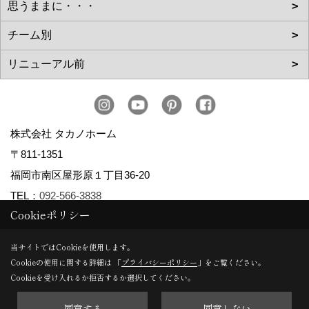
株式会社 タカノホーム
〒811-1351
福岡市南区屋形原１丁目36-20
TEL：
092-566-3838
Cookieポリシー
FAX：092-566-5700
＜営業時間＞10:00～17:00
当サイトではCookieを使用します。
＜定休日＞毎週水曜日、第2・第4火曜日、年末年始、お盆、
Cookieの使用に関する詳細は 「
プライバシーポリシー
」をご覧ください。
Cookieを受け入れるか拒否するか選択してください。
ゴールデンウィーク、夏季休暇
同意する
同意しない