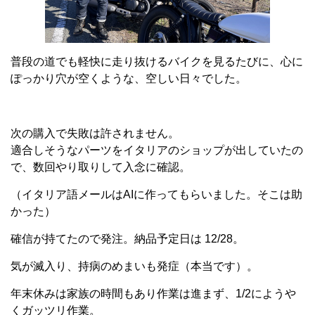
普段の道でも軽快に走り抜けるバイクを見るたびに、心に
ぽっかり穴が空くような、空しい日々でした。
次の購入で失敗は許されません。
適合しそうなパーツをイタリアのショップが出していたの
で、数回やり取りして入念に確認。
（イタリア語メールはAIに作ってもらいました。そこは助
かった）
確信が持てたので発注。納品予定日は 12/28。
気が滅入り、持病のめまいも発症（本当です）。
年末休みは家族の時間もあり作業は進まず、1/2にようや
くガッツリ作業。