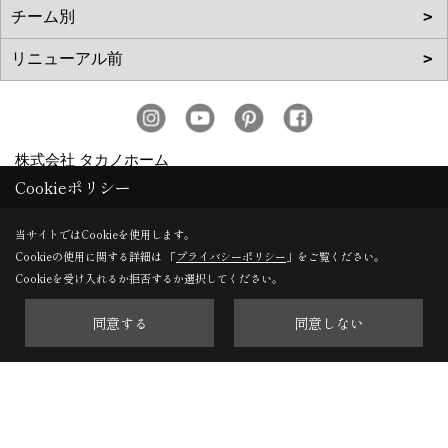
株式会社 タカノホーム
Cookieポリシー
〒811-1351
福岡市南区屋形原１丁目36-20
当サイトではCookieを使用します。
TEL：
092-566-3838
Cookieの使用に関する詳細は 「
プライバシーポリシー
」をご覧ください。
Cookieを受け入れるか拒否するか選択してください。
FAX：092-566-5700
＜営業時間＞10:00～17:00
同意する
同意しない
＜定休日＞毎週水曜日、第2・第4火曜日、年末年始、お盆、
ゴールデンウィーク、夏季休暇
Copyright (c) TAKANO CONSTRUCTION CO.,LTD. All Rights Reserved.