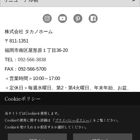
株式会社 タカノホーム
〒811-1351
福岡市南区屋形原１丁目36-20
TEL：
092-566-3838
FAX：092-566-5700
＜営業時間＞10:00～17:00
＜定休日＞毎週水曜日、第2・第4火曜日、年末年始、お盆、
ゴールデンウィーク、夏季休暇
Cookieポリシー
当サイトではCookieを使用します。
Cookieの使用に関する詳細は 「
プライバシーポリシー
」をご覧ください。
Copyright (c) TAKANO CONSTRUCTION CO.,LTD. All Rights Reserved.
Cookieを受け入れるか拒否するか選択してください。