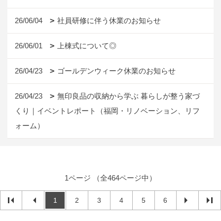
26/06/25
第35回チャリティ津江杉森まつり開催決定｜
11月1日（日）
26/06/21
鳥飼八幡宮
26/06/20
バイクにも素敵なイタ車あり
26/06/20
TAPESTRY no.50が完成しました
26/06/04
社員研修に伴う休業のお知らせ
26/06/01
上棟式について◎
26/04/23
ゴールデンウィーク休業のお知らせ
26/04/23
無印良品の収納から学ぶ 暮らしが整う家づ
くり｜イベントレポート（福岡・リノベーション、リフ