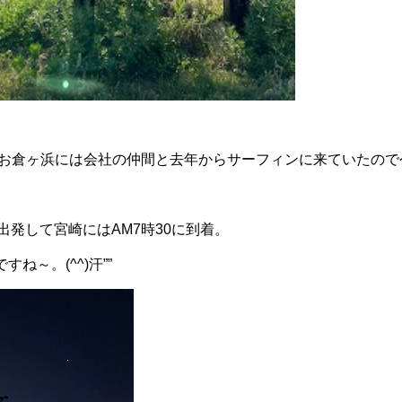
お倉ヶ浜には会社の仲間と去年からサーフィンに来ていたので
に出発して宮崎にはAM7時30に到着。
ね～。(^^)汗””