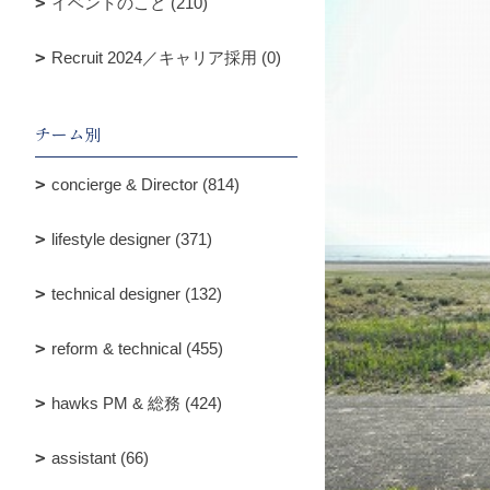
イベントのこと (210)
Recruit 2024／キャリア採用 (0)
チーム別
concierge & Director (814)
lifestyle designer (371)
technical designer (132)
reform & technical (455)
hawks PM & 総務 (424)
assistant (66)