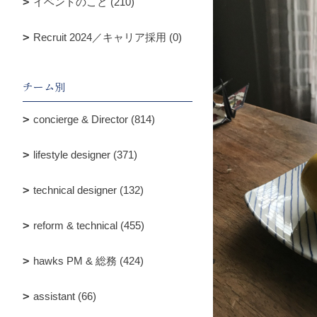
イベントのこと (210)
Recruit 2024／キャリア採用 (0)
チーム別
concierge & Director (814)
lifestyle designer (371)
technical designer (132)
reform & technical (455)
hawks PM & 総務 (424)
assistant (66)