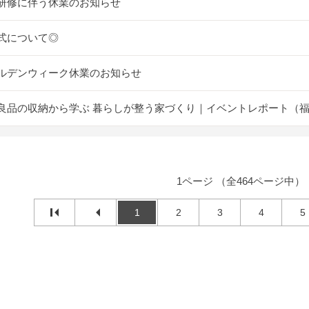
研修に伴う休業のお知らせ
式について◎
ルデンウィーク休業のお知らせ
良品の収納から学ぶ 暮らしが整う家づくり｜イベントレポート（
1ページ （全464ページ中）
1
2
3
4
5