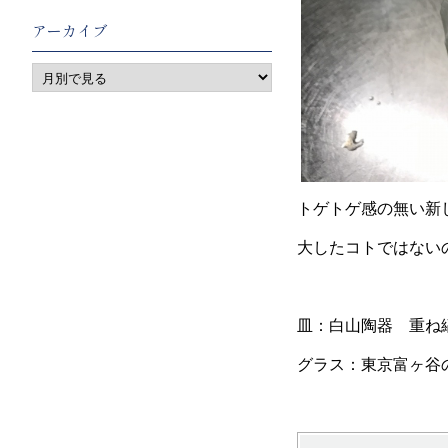
アーカイブ
トゲトゲ感の無い新
大したコトではない
皿：白山陶器 重ね
グラス：東京富ヶ谷