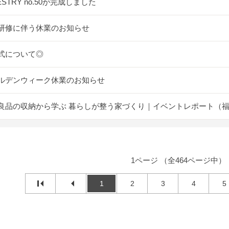
ESTRY no.50が完成しました
研修に伴う休業のお知らせ
式について◎
ルデンウィーク休業のお知らせ
良品の収納から学ぶ 暮らしが整う家づくり｜イベントレポート（
1ページ （全464ページ中）
1
2
3
4
5