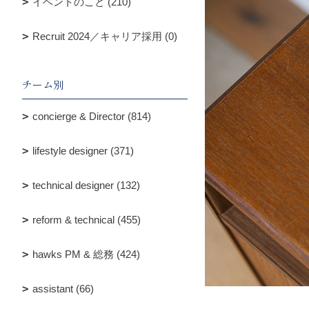
イベントのこと (210)
Recruit 2024／キャリア採用 (0)
チーム別
concierge & Director (814)
lifestyle designer (371)
technical designer (132)
reform & technical (455)
hawks PM & 総務 (424)
assistant (66)