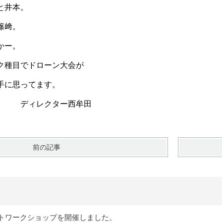
と井本。
篠﨑。
かー。
ク種目でドローン大会が
手に思ってます。
ター西牟田
前の記事
トワークショップを開催しました。