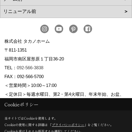
株式会社 タカノホーム
〒811-1351
福岡市南区屋形原１丁目36-20
TEL：
092-566-3838
FAX：092-566-5700
＜営業時間＞10:00～17:00
＜定休日＞毎週水曜日、第2・第4火曜日、年末年始、お盆、
ゴールデンウィーク、夏季休暇
Cookieポリシー
当サイトではCookieを使用します。
Cookieの使用に関する詳細は 「
プライバシーポリシー
」をご覧ください。
Copyright (c) TAKANO CONSTRUCTION CO.,LTD. All Rights Reserved.
Cookieを受け入れるか拒否するか選択してください。