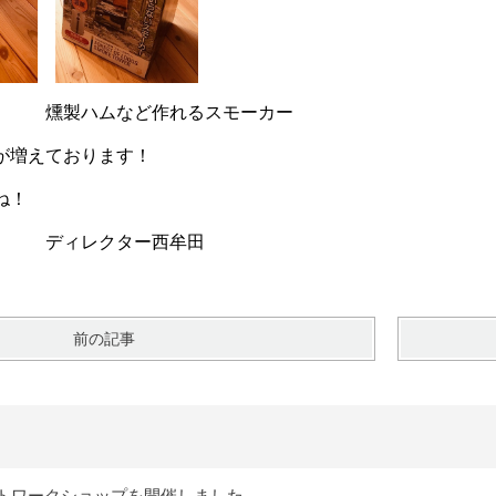
製ハムなど作れるスモーカー
が増えております！
ね！
ター西牟田
前の記事
トワークショップを開催しました。