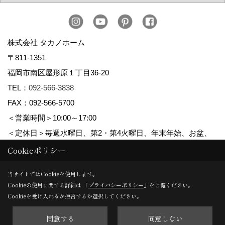
株式会社 タカノホーム
〒811-1351
福岡市南区屋形原１丁目36-20
TEL：
092-566-3838
FAX：092-566-5700
＜営業時間＞10:00～17:00
＜定休日＞毎週水曜日、第2・第4火曜日、年末年始、お盆、
ゴールデンウィーク、夏季休暇
Cookieポリシー
当サイトではCookieを使用します。
Cookieの使用に関する詳細は 「
プライバシーポリシー
」をご覧ください。
Copyright (c) TAKANO CONSTRUCTION CO.,LTD. All Rights Reserved.
Cookieを受け入れるか拒否するか選択してください。
同意する
同意しない