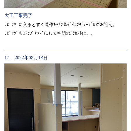
大工工事完了
ﾘﾋﾞﾝｸﾞに入るとすぐ造作ｷｯﾁﾝ＆ﾀﾞｲﾆﾝｸﾞﾃｰﾌﾞﾙがお迎え。
ﾘﾋﾞﾝｸﾞもｽﾃｯﾌﾟｱｯﾌﾟにして空間のｱｸｾﾝﾄに。。
17. 2022年08月18日