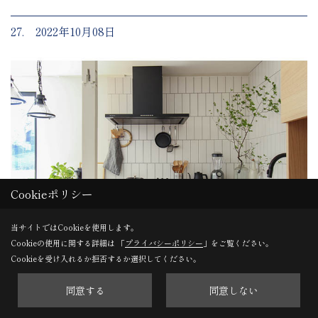
27. 2022年10月08日
Cookieポリシー
当サイトではCookieを使用します。
Cookieの使用に関する詳細は 「
プライバシーポリシー
」をご覧ください。
Cookieを受け入れるか拒否するか選択してください。
見学会を行いました！
同意する
同意しない
たくさんの方にお越しいただきました。