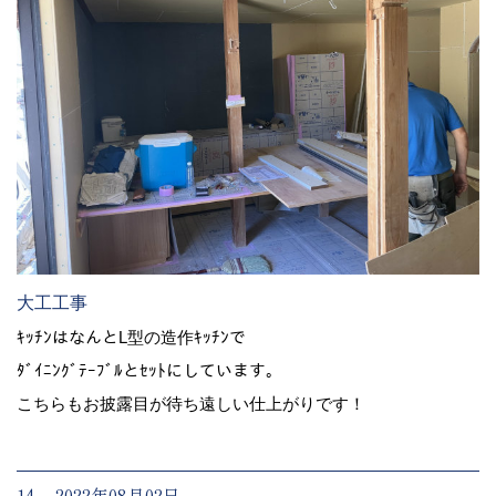
大工工事
ｷｯﾁﾝはなんとL型の造作ｷｯﾁﾝで
ﾀﾞｲﾆﾝｸﾞﾃｰﾌﾞﾙとｾｯﾄにしています。
こちらもお披露目が待ち遠しい仕上がりです！
14. 2022年08月02日