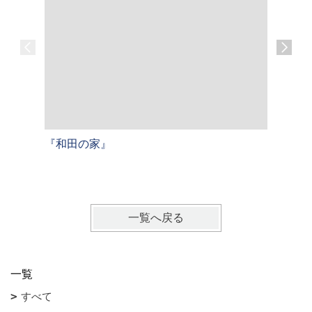
『和田の家』
『屋形原
戸建て【
一覧へ戻る
一覧
すべて