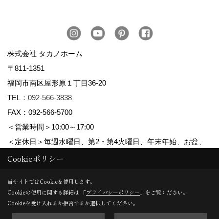
株式会社 タカノホーム
〒811-1351
福岡市南区屋形原１丁目36-20
TEL：
092-566-3838
FAX：092-566-5700
＜営業時間＞10:00～17:00
＜定休日＞毎週水曜日、第2・第4火曜日、年末年始、お盆、
ゴールデンウィーク、夏季休暇
Cookieポリシー
当サイトではCookieを使用します。
Cookieの使用に関する詳細は 「
プライバシーポリシー
」をご覧ください。
Copyright (c) TAKANO CONSTRUCTION CO.,LTD. All Rights Reserved.
Cookieを受け入れるか拒否するか選択してください。