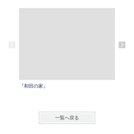
『和田の家』
『屋形原
戸建て【
一覧へ戻る