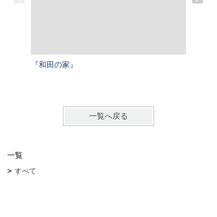
『和田の家』
『屋形原
戸建て【
一覧へ戻る
一覧
すべて