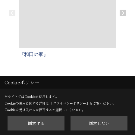
『和田の家』
『屋形原
戸建て【
Cookieポリシー
一覧へ戻る
当サイトではCookieを使用します。
Cookieの使用に関する詳細は 「
プライバシーポリシー
」をご覧ください。
Cookieを受け入れるか拒否するか選択してください。
一覧
すべて
同意する
同意しない