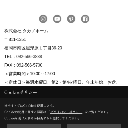
株式会社 タカノホーム
〒811-1351
福岡市南区屋形原１丁目36-20
TEL：
092-566-3838
FAX：092-566-5700
＜営業時間＞10:00～17:00
＜定休日＞毎週水曜日、第2・第4火曜日、年末年始、お盆、
ゴールデンウィーク、夏季休暇
Cookieポリシー
当サイトではCookieを使用します。
Cookieの使用に関する詳細は 「
プライバシーポリシー
」をご覧ください。
Copyright (c) TAKANO CONSTRUCTION CO.,LTD. All Rights Reserved.
Cookieを受け入れるか拒否するか選択してください。