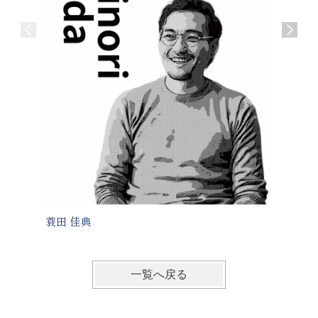
蓑田 佳典
西牟田 
一覧へ戻る