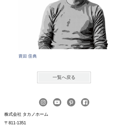
蓑田 佳典
中野 
一覧へ戻る
株式会社 タカノホーム
〒811-1351