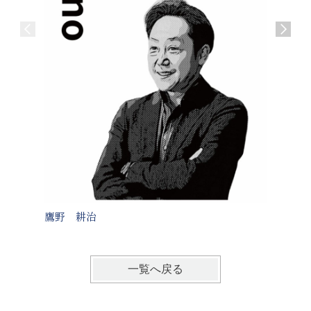
鷹野 耕治
蓑田 
一覧へ戻る