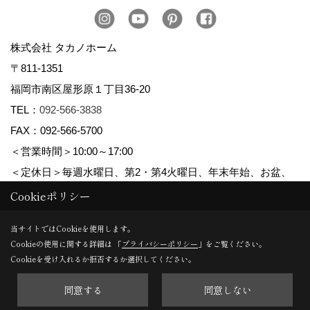
株式会社 タカノホーム
〒811-1351
福岡市南区屋形原１丁目36-20
TEL：
092-566-3838
FAX：092-566-5700
＜営業時間＞10:00～17:00
＜定休日＞毎週水曜日、第2・第4火曜日、年末年始、お盆、
ゴールデンウィーク、夏季休暇
Cookieポリシー
当サイトではCookieを使用します。
Cookieの使用に関する詳細は 「
プライバシーポリシー
」をご覧ください。
Copyright (c) TAKANO CONSTRUCTION CO.,LTD. All Rights Reserved.
Cookieを受け入れるか拒否するか選択してください。
同意する
同意しない