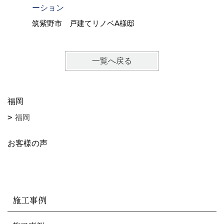
ーション
ノベーシ
筑紫野市 戸建てリノベA様邸
糟屋郡 
一覧へ戻る
福岡
福岡
お客様の声
施工事例