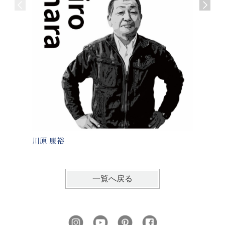
川原 康裕
梅木 光
一覧へ戻る