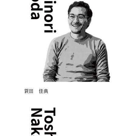
蓑田 佳典