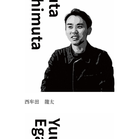
西牟田 龍太